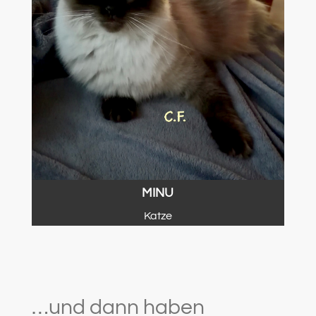
MINU
Katze
…und dann haben