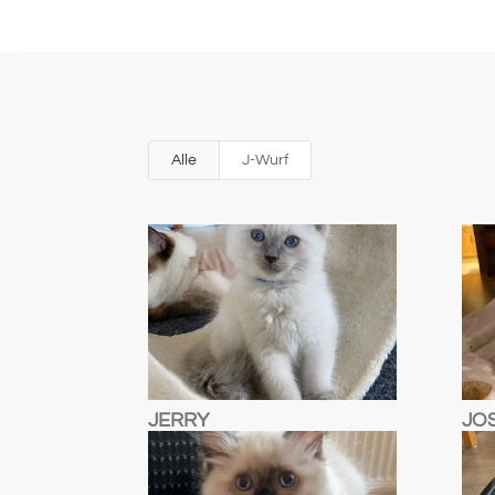
Alle
J-Wurf
JERRY
JO