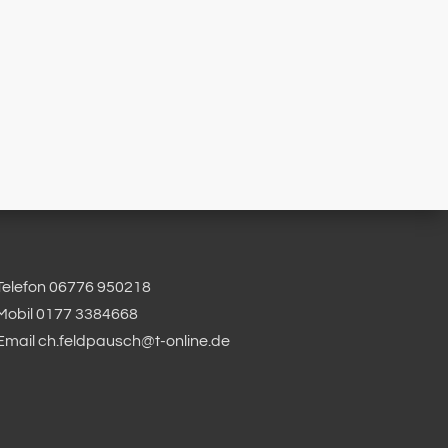
Telefon 06776 950218
Mobil 0177 3384668
Email ch.feldpausch@t-online.de